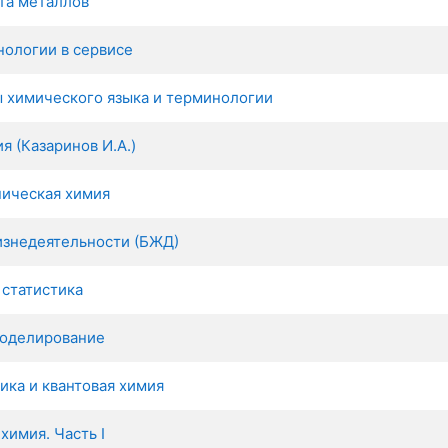
та металлов
нологии в сервисе
 химического языка и терминологии
я (Казаринов И.А.)
ническая химия
изнедеятельности (БЖД)
статистика
оделирование
ика и квантовая химия
химия. Часть I