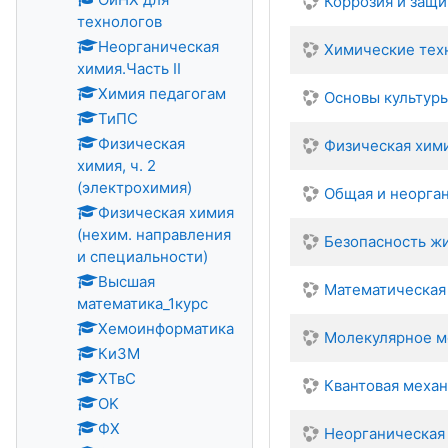
Коррозия и защи
технологов
Неорганическая
Химические тех
химия.Часть II
Химия педагогам
Основы культуры
ТиПС
Физическая
Физическая хими
химия, ч. 2
(электрохимия)
Общая и неорга
Физическая химия
(нехим. направления
Безопасность ж
и специальности)
Высшая
Математическая 
математика_1курс
Хемоинформатика
Молекулярное м
КиЗМ
ХТвС
Квантовая механ
OK
ФХ
Неорганическая 