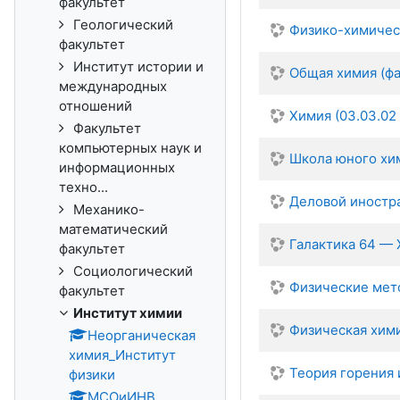
факультет
Геологический
Физико-химическ
факультет
Институт истории и
Общая химия (ф
международных
отношений
Химия (03.03.02
Факультет
компьютерных наук и
Школа юного хи
информационных
техно...
Деловой иностра
Механико-
математический
Галактика 64 —
факультет
Социологический
Физические мето
факультет
Институт химии
Физическая хим
Неорганическая
химия_Институт
Теория горения 
физики
МСОиИНВ