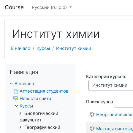
Перейти к основному содержанию
Course
Русский ‎(ru_old)‎
Институт химии
В начало
Курсы
Институт химии
Пропустить Навигация
Навигация
Категории курсов:
В начало
Аттестация студентов
Новости сайта
Поиск курса
Курсы
Биологический
Неорганическая
факультет
Географический
Методы синтеза,