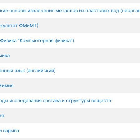
ие основы извлечения металлов из пластовых вод (неорга
акультет ФМиМТ)
 Физика "Компьютерная физика")
мика
нный язык (английский)
 Химия
ды исследования состава и структуры веществ
ия
и взрыва