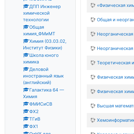
«Физическая хими
ДПП Инженер
химической
технологии
Общая и неорган
Общая
химия_ФМиМТ
Неорганическая 
Химия (03.03.02,
Институт Физики)
Неорганическая 
Школа юного
химика
Теоретическая и
Деловой
иностранный язык
Физическая хими
(английский)
Галактика 64 —
Физическая хими
Химия
ФМИСиСВ
Высшая математ
ФХ2
ТГиВ
Хемоинформати
ФХ1
ОиНХ для