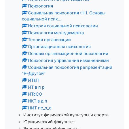
Психология
Социальная психология (Ч.1. Основы
социальной псих...
История социальной психологии
Психология менеджмента
Теория организации
Организационная психология
Основы организационной психологии
Психология управления изменениями
Социальная психология репрезентаций
"Я–Другой"
ИТвП
ИТ в п р
ИТсСО
ИКТ в д п
НИТ пс_з_о
Институт физической культуры и спорта
Юридический факультет
Экономический факультет