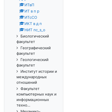
ИТвП
ИТ в п р
ИТсСО
ИКТ в д п
НИТ пс_з_о
Биологический
факультет
Географический
факультет
Геологический
факультет
Институт истории и
международных
отношений
Факультет
компьютерных наук и
информационных
техно...
Механико-