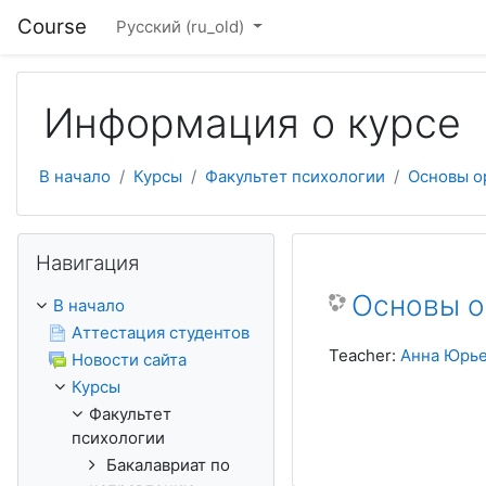
Перейти к основному содержанию
Course
Русский ‎(ru_old)‎
Информация о курсе
В начало
Курсы
Факультет психологии
Основы о
Пропустить Навигация
Навигация
Основы о
В начало
Аттестация студентов
Teacher:
Анна Юрье
Новости сайта
Курсы
Факультет
психологии
Бакалавриат по