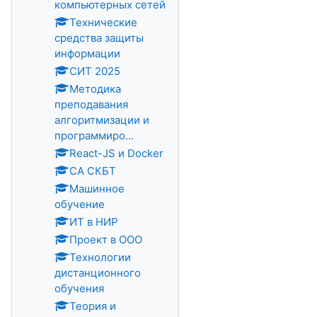
компьютерных сетей
Технические
средства защиты
информации
СИТ 2025
Методика
преподавания
алгоритмизации и
программиро...
React-JS и Docker
СА СКБТ
Машинное
обучение
ИТ в НИР
Проект в ООО
Технологии
дистанционного
обучения
Теория и