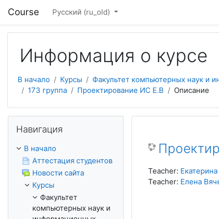
Перейти к основному содержанию
Course
Русский ‎(ru_old)‎
Информация о курсе
В начало
Курсы
Факультет компьютерных наук и и
173 группа
Проектирование ИС Е.В
Описание
Пропустить Навигация
Навигация
Проектир
В начало
Аттестация студентов
Teacher:
Екатерина
Новости сайта
Teacher:
Елена Вяч
Курсы
Факультет
компьютерных наук и
информационных