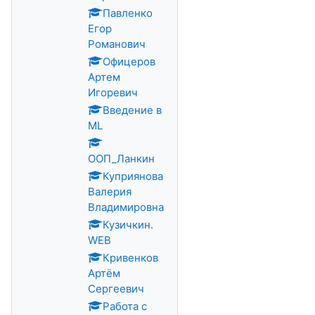
Павленко
Егор
Романович
Офицеров
Артем
Игоревич
Введение в
ML
ООП_Ланкин
Куприянова
Валерия
Владимировна
Кузичкин.
WEB
Кривенков
Артём
Сергеевич
Работа с