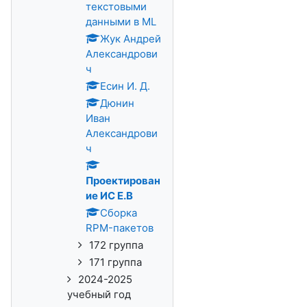
текстовыми
данными в ML
Жук Андрей
Александрови
ч
Есин И. Д.
Дюнин
Иван
Александрови
ч
Проектирован
ие ИС Е.В
Сборка
RPM-пакетов
172 группа
171 группа
2024-2025
учебный год