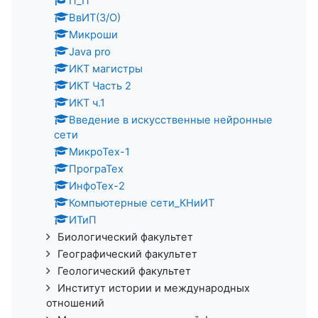
П_П
ВвИТ(З/О)
Микроши
Java pro
ИКТ магистры
ИКТ Часть 2
ИКТ ч.1
Введение в искусственные нейронные
сети
МикроТех-1
ПрограТех
ИнфоТех-2
Компьютерные сети_КНиИТ
ИТиП
Биологический факультет
Географический факультет
Геологический факультет
Институт истории и международных
отношений