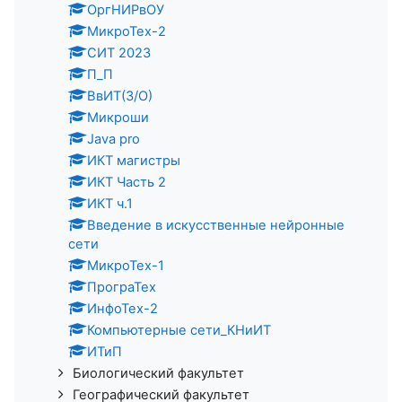
ОргНИРвОУ
МикроТех-2
СИТ 2023
П_П
ВвИТ(З/О)
Микроши
Java pro
ИКТ магистры
ИКТ Часть 2
ИКТ ч.1
Введение в искусственные нейронные
сети
МикроТех-1
ПрограТех
ИнфоТех-2
Компьютерные сети_КНиИТ
ИТиП
Биологический факультет
Географический факультет