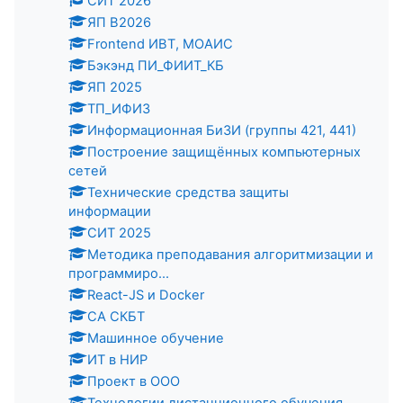
СИТ 2026
ЯП В2026
Frontend ИВТ, МОАИС
Бэкэнд ПИ_ФИИТ_КБ
ЯП 2025
ТП_ИФИЗ
Информационная БиЗИ (группы 421, 441)
Построение защищённых компьютерных
сетей
Технические средства защиты
информации
СИТ 2025
Методика преподавания алгоритмизации и
программиро...
React-JS и Docker
СА СКБТ
Машинное обучение
ИТ в НИР
Проект в ООО