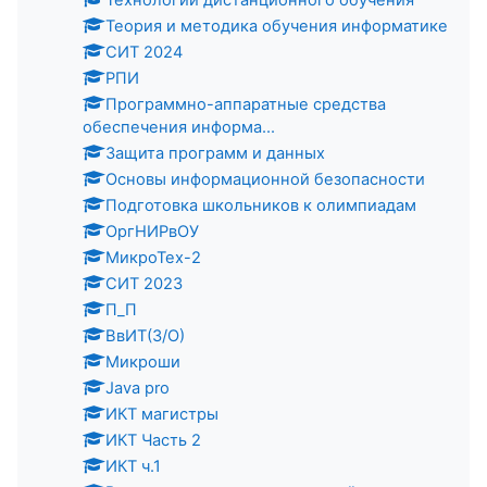
Технологии дистанционного обучения
Теория и методика обучения информатике
СИТ 2024
РПИ
Программно-аппаратные средства
обеспечения информа...
Защита программ и данных
Основы информационной безопасности
Подготовка школьников к олимпиадам
ОргНИРвОУ
МикроТех-2
СИТ 2023
П_П
ВвИТ(З/О)
Микроши
Java pro
ИКТ магистры
ИКТ Часть 2
ИКТ ч.1