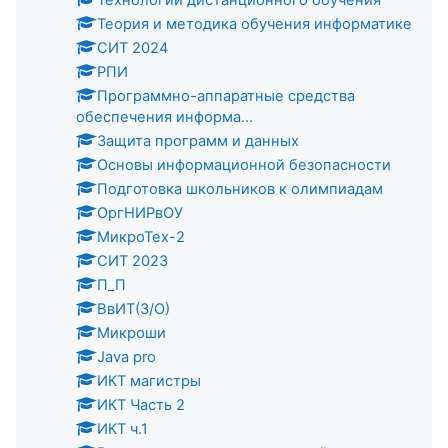
Технологии дистанционного обучения
Теория и методика обучения информатике
СИТ 2024
РПИ
Программно-аппаратные средства
обеспечения информа...
Защита программ и данных
Основы информационной безопасности
Подготовка школьников к олимпиадам
ОргНИРвОУ
МикроТех-2
СИТ 2023
П_П
ВвИТ(З/О)
Микроши
Java pro
ИКТ магистры
ИКТ Часть 2
ИКТ ч.1