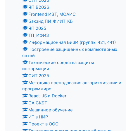
СИТ 2026
ЯП В2026
Frontend ИВТ, МОАИС
Бэкэнд ПИ_ФИИТ_КБ
ЯП 2025
ТП_ИФИЗ
Информационная БиЗИ (группы 421, 441)
Построение защищённых компьютерных
сетей
Технические средства защиты
информации
СИТ 2025
Методика преподавания алгоритмизации и
программиро...
React-JS и Docker
СА СКБТ
Машинное обучение
ИТ в НИР
Проект в ООО