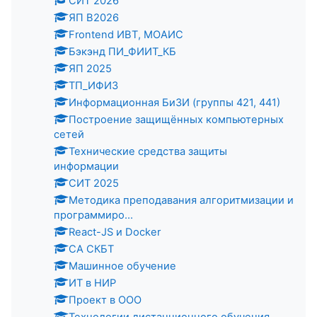
СИТ 2026
ЯП В2026
Frontend ИВТ, МОАИС
Бэкэнд ПИ_ФИИТ_КБ
ЯП 2025
ТП_ИФИЗ
Информационная БиЗИ (группы 421, 441)
Построение защищённых компьютерных
сетей
Технические средства защиты
информации
СИТ 2025
Методика преподавания алгоритмизации и
программиро...
React-JS и Docker
СА СКБТ
Машинное обучение
ИТ в НИР
Проект в ООО