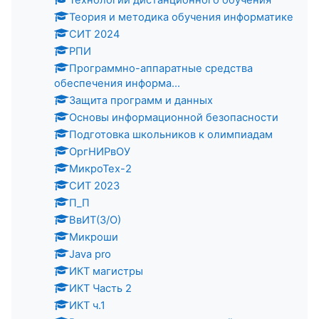
Технологии дистанционного обучения
Теория и методика обучения информатике
СИТ 2024
РПИ
Программно-аппаратные средства
обеспечения информа...
Защита программ и данных
Основы информационной безопасности
Подготовка школьников к олимпиадам
ОргНИРвОУ
МикроТех-2
СИТ 2023
П_П
ВвИТ(З/О)
Микроши
Java pro
ИКТ магистры
ИКТ Часть 2
ИКТ ч.1