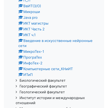
П_П
ВвИТ(З/О)
Микроши
Java pro
ИКТ магистры
ИКТ Часть 2
ИКТ ч.1
Введение в искусственные нейронные
сети
МикроТех-1
ПрограТех
ИнфоТех-2
Компьютерные сети_КНиИТ
ИТиП
Биологический факультет
Географический факультет
Геологический факультет
Институт истории и международных
отношений