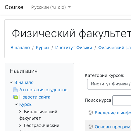
Перейти к основному содержанию
Course
Русский ‎(ru_old)‎
Физический факульте
В начало
Курсы
Институт Физики
Физический фа
Пропустить Навигация
Навигация
Категории курсов:
В начало
Аттестация студентов
Новости сайта
Поиск курса
Курсы
Биологический
Введение в инф
факультет
Географический
Основы програм