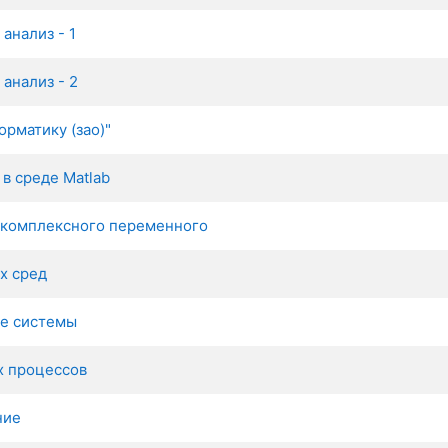
анализ - 1
анализ - 2
орматику (зао)"
в среде Matlab
 комплексного переменного
х сред
е системы
х процессов
ние