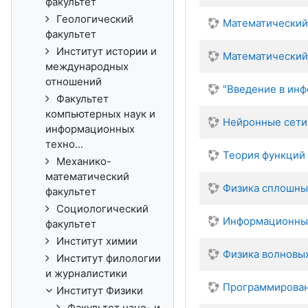
факультет
Геологический
Математический 
факультет
Институт истории и
Математический 
международных
отношений
"Введение в инф
Факультет
компьютерных наук и
Нейронные сети 
информационных
техно...
Теория функций
Механико-
математический
Физика сплошны
факультет
Социологический
Информационны
факультет
Институт химии
Физика волновы
Институт филологии
и журналистики
Программирова
Институт Физики
Факультет нано- и