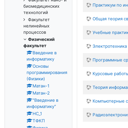
Практикум по и
биомедицинских
технологий
Общая теория св
Факультет
нелинейных
процессов
Учебные практи
Физический
факультет
Электротехника
Введение в
информатику
Программные ср
Основы
программирования
Курсовые работ
(Физики)
Матан-1
Теория информа
Матан-2
"Введение в
Компьютерные с
информатику"
НС_1
Радиоэлектрони
ТФКП
Физика