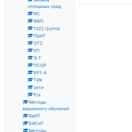
сплошных сред
ИС
ФВП
1022 группа
ПрИТ
ОТС
УП
Э-Т
ПСОР
КР1-4
ТИК
сети
Р/э
Методы
машинного обучения
ВвУП
БИСиТ
Методы