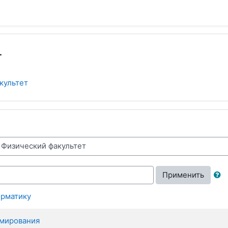
т
культет
Применить
орматику
мирования