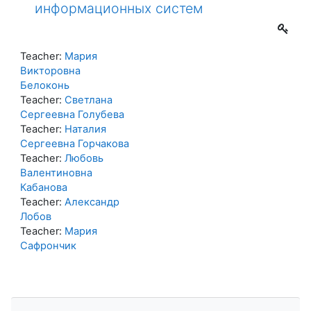
информационных систем
Teacher:
Мария
Викторовна
Белоконь
Teacher:
Светлана
Сергеевна Голубева
Teacher:
Наталия
Сергеевна Горчакова
Teacher:
Любовь
Валентиновна
Кабанова
Teacher:
Александр
Лобов
Teacher:
Мария
Сафрончик
Пропустить Навигация