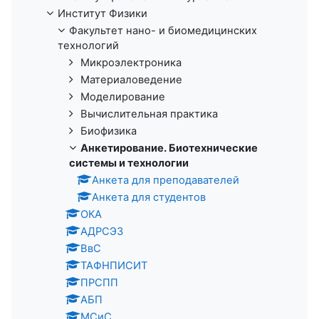
Институт Физики
Факультет нано- и биомедицинских
технологий
Микроэлектроника
Материаловедение
Моделирование
Вычислительная практика
Биофизика
Анкетирование. Биотехнические
системы и технологии
Анкета для преподавателей
Анкета для студентов
ОКА
АДРСЭЗ
ВвC
ТАФНПИСИТ
ПРСПП
АБП
МСиС