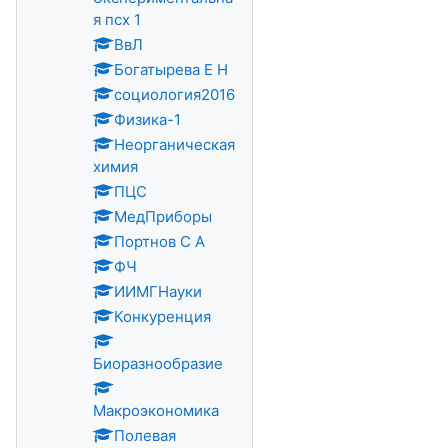
я псх 1
ВвЛ
Богатырева Е Н
социология2016
Физика-1
Неорганическая
химия
ПЦС
МедПриборы
Портнов С А
ФЧ
ИИМГНауки
Конкуренция
Биоразнообразие
Макроэкономика
Полевая