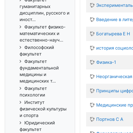
Экспериментальн
гуманитарных
дисциплин, русского и
иност...
Введение в лит
Факультет физико-
математических и
Богатырева Е Н
естественно-науч...
Философский
история социол
факультет
Факультет
Физика-1
фундаментальной
медицины и
Неорганическая
медицинских т...
Факультет
Принципы цифро
психологии
Институт
Медицинские пр
физической культуры
и спорта
Портнов С А
Юридический
факультет