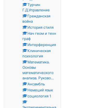
Турчин
Г.Д.Управление
Гражданская
война
История стиля
Нач геом и техн
граф
Интерференция
Клиническая
психология
Математика.
Основы
математического
анализа. Руково...
Ансамбль
Немеций язык
социология 1
Экспериментальна