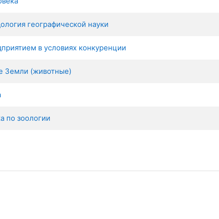
овека
ология географической науки
дприятием в условиях конкуренции
е Земли (животные)
а
а по зоологии