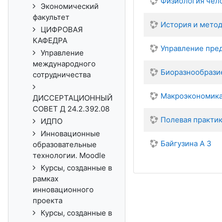
Физиология чел
Экономический
факультет
История и метод
ЦИФРОВАЯ
КАФЕДРА
Управление пре
Управление
международного
Биоразнообрази
сотрудничества
Макроэкономик
ДИССЕРТАЦИОННЫЙ
СОВЕТ Д 24.2.392.08
Полевая практик
ИДПО
Инновационные
Байгузина А З
образовательные
технологии. Moodle
Курсы, созданные в
рамках
инновационного
проекта
Курсы, созданные в