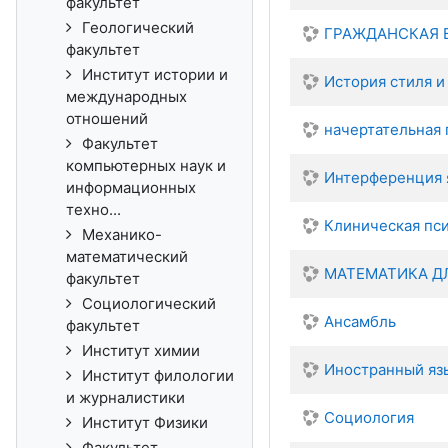
факультет
Геологический
ГРАЖДАНСКАЯ ВО
факультет
Институт истории и
История стиля и
международных
отношений
начертательная 
Факультет
компьютерных наук и
Интерференция 
информационных
техно...
Клиническая пси
Механико-
математический
МАТЕМАТИКА Д
факультет
Социологический
Ансамбль
факультет
Институт химии
Иностранный яз
Институт филологии
и журналистики
Социология
Институт Физики
Факультет