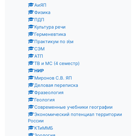
АиЯП
Физика
ПДП
Культура речи
Герменевтика
Практикум по э\м
СЭМ
АТП
ТВ и МС (4 семестр)
НИР
Миронов С.В. ЯП
Деловая переписка
Фразеология
Геология
Современные учебники географии
Экономический потенциал территории
России
КТиММБ
Зоология