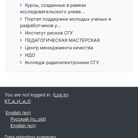
Курсы, созданные в рамках
исследовательского униве...
Портал поддержки молодых ученых и
разработчиков у...
Институт рисков СГУ
ПЕДАГОГИЧЕСКАЯ МАСТЕРСКАЯ
Центр менеджмента качества
ИДО
Колледж радиоэлектроники СГУ
You are not logged in. (
Log in
)
КТ_в_Н_и_О
English ‎(en)‎
Русский ‎(ru_old)‎
English ‎(en)‎
Data retention summary