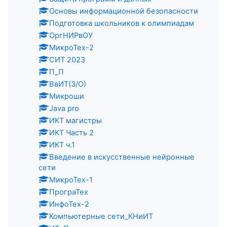
Основы информационной безопасности
Подготовка школьников к олимпиадам
ОргНИРвОУ
МикроТех-2
СИТ 2023
П_П
ВвИТ(З/О)
Микроши
Java pro
ИКТ магистры
ИКТ Часть 2
ИКТ ч.1
Введение в искусственные нейронные
сети
МикроТех-1
ПрограТех
ИнфоТех-2
Компьютерные сети_КНиИТ