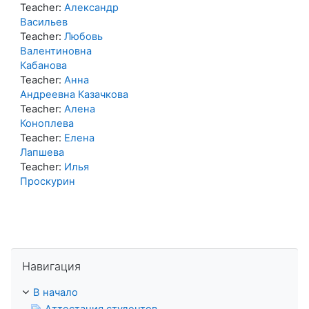
Teacher:
Александр
Васильев
Teacher:
Любовь
Валентиновна
Кабанова
Teacher:
Анна
Андреевна Казачкова
Teacher:
Алена
Коноплева
Teacher:
Елена
Лапшева
Teacher:
Илья
Проскурин
Пропустить Навигация
Навигация
В начало
Аттестация студентов