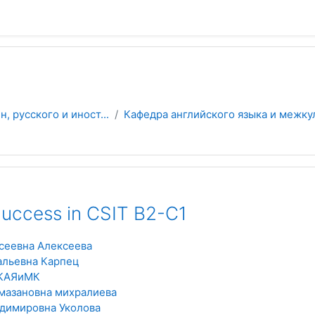
 русского и иност...
Кафедра английского языка и межку
 Success in CSIT B2-C1
сеевна Алексеева
альевна Карпец
 КАЯиМК
мазановна михралиева
димировна Уколова