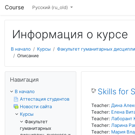
Перейти к основному содержанию
Course
Русский ‎(ru_old)‎
Информация о курсе
В начало
Курсы
Факультет гуманитарных дисциплин,
Описание
Пропустить Навигация
Навигация
Skills for
В начало
Аттестация студентов
Teacher:
Дина Алек
Новости сайта
Teacher:
Елена Вит
Курсы
Teacher:
Лаборант
Факультет
Teacher:
Ларина Ра
гуманитарных
Teacher:
Мария Вла
дисциплин, русского и