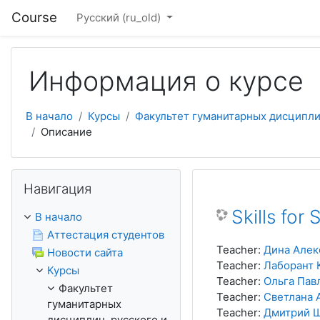
Перейти к основному содержанию
Course
Русский ‎(ru_old)‎
Информация о курсе
В начало
Курсы
Факультет гуманитарных дисциплин,
Описание
Пропустить Навигация
Навигация
Skills for
В начало
Аттестация студентов
Teacher:
Дина Алек
Новости сайта
Teacher:
Лаборант
Курсы
Teacher:
Ольга Пав
Факультет
Teacher:
Светлана 
гуманитарных
Teacher:
Дмитрий 
дисциплин, русского и