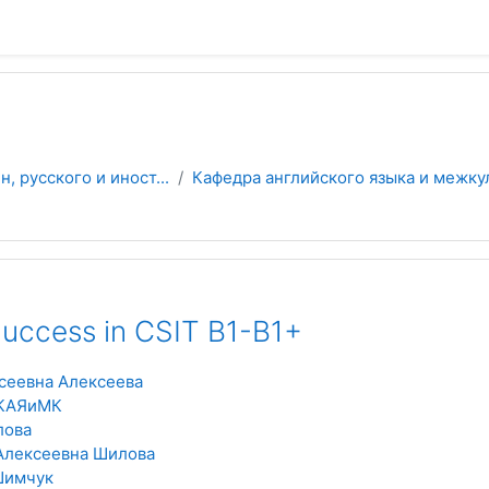
 русского и иност...
Кафедра английского языка и межку
 Success in CSIT B1-B1+
сеевна Алексеева
 КАЯиМК
лова
Алексеевна Шилова
Шимчук