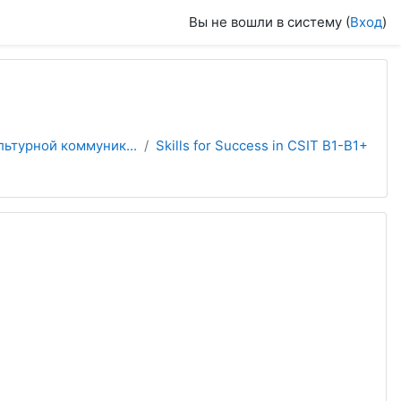
Вы не вошли в систему (
Вход
)
льтурной коммуник...
Skills for Success in CSIT B1-B1+