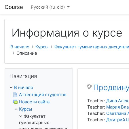
Перейти к основному содержанию
Course
Русский ‎(ru_old)‎
Информация о курсе
В начало
Курсы
Факультет гуманитарных дисциплин,
Описание
Пропустить Навигация
Навигация
Продвину
В начало
Аттестация студентов
Teacher:
Дина Алек
Новости сайта
Teacher:
Мария Вла
Курсы
Teacher:
Светлана 
Факультет
Teacher:
Дмитрий 
гуманитарных
дисциплин, русского и