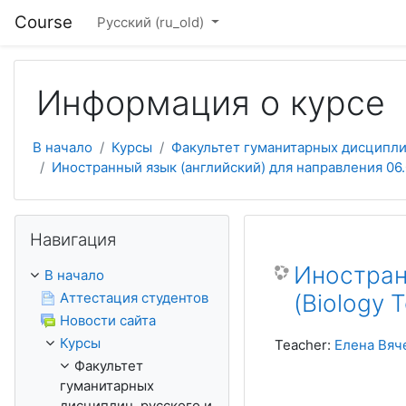
Перейти к основному содержанию
Course
Русский ‎(ru_old)‎
Информация о курсе
В начало
Курсы
Факультет гуманитарных дисциплин,
Иностранный язык (английский) для направления 06.0
Пропустить Навигация
Навигация
Иностран
В начало
Аттестация студентов
(Biology T
Новости сайта
Курсы
Teacher:
Елена Вяч
Факультет
гуманитарных
дисциплин, русского и