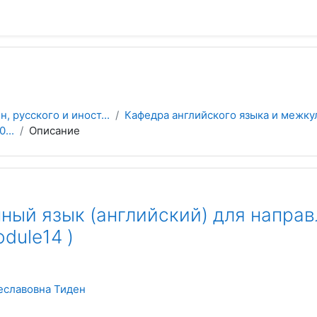
 русского и иност...
Кафедра английского языка и межку
...
Описание
ный язык (английский) для направл
odule14 )
еславовна Тиден