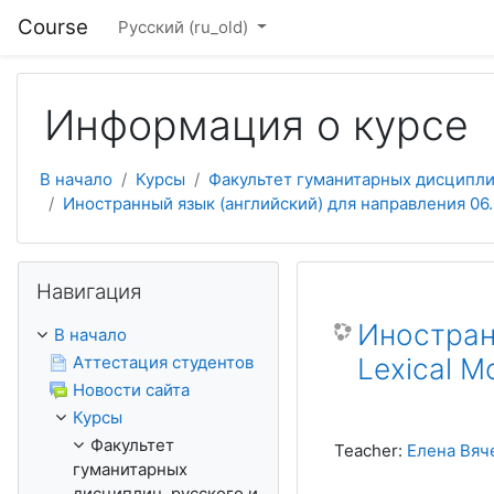
Перейти к основному содержанию
Course
Русский ‎(ru_old)‎
Информация о курсе
В начало
Курсы
Факультет гуманитарных дисциплин,
Иностранный язык (английский) для направления 06.0
Пропустить Навигация
Навигация
Иностран
В начало
Аттестация студентов
Lexical M
Новости сайта
Курсы
Факультет
Teacher:
Елена Вяч
гуманитарных
дисциплин, русского и