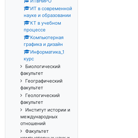
ИТвНиРО
ИТ в современной
науке и образовании
КТ в учебном
процессе
Компьютерная
графика и дизайн
Информатика_1
курс
Биологический
факультет
Географический
факультет
Геологический
факультет
Институт истории и
международных
отношений
Факультет
компьютерных наук и