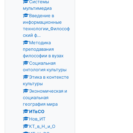
Системы
мультимедиа
Введение в
информационные
технологии_Философ
ский ф...
Методика
преподавания
философии в вузах
Социальная
онтология культуры
Этика в контексте
культуры
Экономическая и
социальная
география мира
ИТвСО
Нов_ИТ
КТ_в_Н_и_О