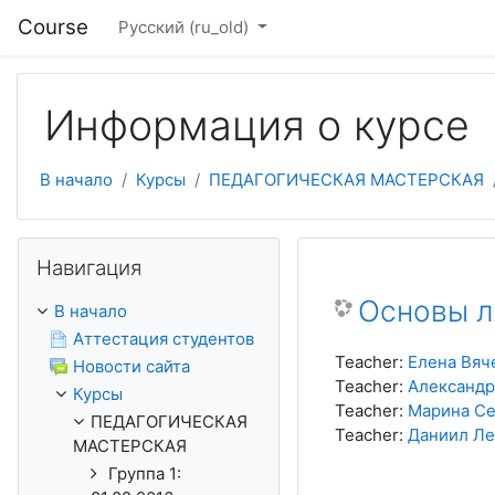
Перейти к основному содержанию
Course
Русский ‎(ru_old)‎
Информация о курсе
В начало
Курсы
ПЕДАГОГИЧЕСКАЯ МАСТЕРСКАЯ
Пропустить Навигация
Навигация
Основы л
В начало
Аттестация студентов
Teacher:
Елена Вяч
Новости сайта
Teacher:
Александр
Курсы
Teacher:
Марина Се
ПЕДАГОГИЧЕСКАЯ
Teacher:
Даниил Ле
МАСТЕРСКАЯ
Группа 1: