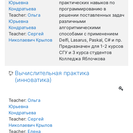
Юрьевна
практических навыков по
Кондратьева
программированию в
Teacher:
Ольга
решении поставленных задач
Юрьевна
различными
Кондратьева
алгоритмическими
Teacher:
Сергей
способами с применением
Николаевич Крылов
Delfi, Lasarus, Paskal, C# и пр.
Предназначен для 1-2 курсов
СГУ и 3 курса студентов
Колледжа Яблочкова
Вычислительная практика
(инноватика)
Teacher:
Ольга
Юрьевна
Кондратьева
Teacher:
Сергей
Николаевич Крылов
Teacher:
Елена