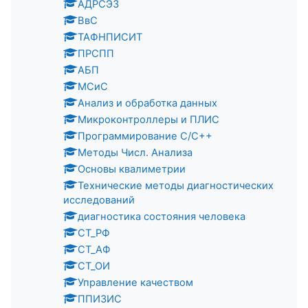
АДРСЭЗ
ВвC
ТАФНПИСИТ
ПРСПП
АБП
МСиС
Анализ и обработка данных
Микроконтроллеры и ПЛИС
Программирование С/C++
Методы Числ. Анализа
Основы квалиметрии
Технические методы диагностических
исследований
диагностика состояния человека
СТ_РФ
СТ_АФ
СТ_ОИ
Управление качеством
ППИЗИС